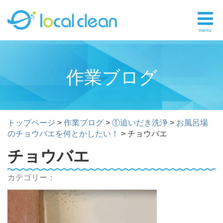
menu
作業ブログ
トップページ
>
作業ブログ
>
①追いだき洗浄
>
お風呂場
のチョウバエを何とかしたい！
>
チョウバエ
チョウバエ
カテゴリー：