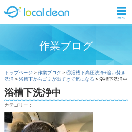
menu
作業ブログ
トップページ
>
作業ブログ
>
④浴槽下高圧洗浄+追い焚き
洗浄
>
浴槽下からゴミが出てきて気になる
>
浴槽下洗浄中
浴槽下洗浄中
カテゴリー：