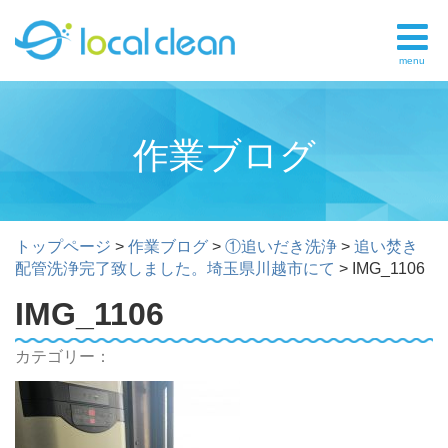
menu
作業ブログ
トップページ
>
作業ブログ
>
①追いだき洗浄
>
追い焚き
配管洗浄完了致しました。埼玉県川越市にて
>
IMG_1106
IMG_1106
カテゴリー：