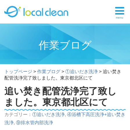
menu
作業ブログ
トップページ
>
作業ブログ
>
①追いだき洗浄
>
追い焚き
配管洗浄完了致しました。東京都北区にて
追い焚き配管洗浄完了致し
ました。東京都北区にて
カテゴリー：
①追いだき洗浄
,
④浴槽下高圧洗浄+追い焚き
洗浄
,
⑨排水管内部洗浄