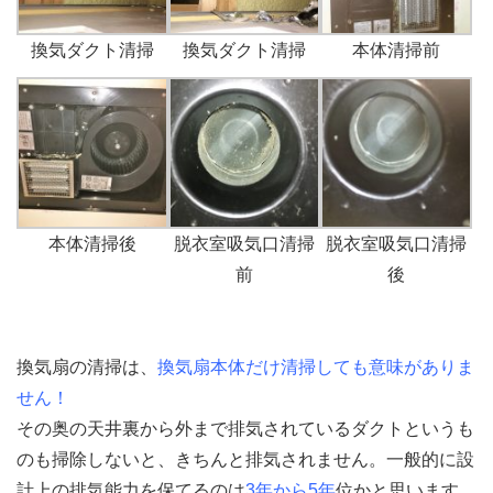
換気ダクト清掃
換気ダクト清掃
本体清掃前
本体清掃後
脱衣室吸気口清掃
脱衣室吸気口清掃
前
後
換気扇の清掃は、
換気扇本体だけ清掃しても意味がありま
せん！
その奥の天井裏から外まで排気されているダクトというも
のも掃除しないと、きちんと排気されません。一般的に設
計上の排気能力を保てるのは
3年から5年
位かと思います。