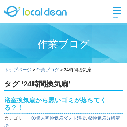
menu
作業ブログ
トップページ
>
作業ブログ
>
24時間換気扇
タグ ‘24時間換気扇’
浴室換気扇から黒いゴミが落ちてく
る？！
カテゴリー：
⑩個人宅換気扇ダクト清掃
,
⑫換気扇分解清
掃