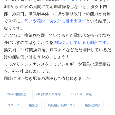
3年から5年位の期間にて定期清掃をしないと、ダクト内
部、排気口、換気扇本体、に埃が積り設計上の能力が発揮
できずに、
匂いや花粉、埃を外に排出出来ず
という結果に
なります。
これでは、換気扇を回していてもただ電気代を払って埃を
外に出すのではなくお金を
無駄使いしているも同然です。
換気扇、24時間換気扇、ロスナイなどただ運転しているだ
けの無駄使いはもうやめましょう！
しっかりメンテナンスをしてアレルギーや喘息の原因物質
を、外へ排出しましょう。
同時に追い炊き配管の洗浄もご依頼頂きました。
24時間換気扇
24時間換気扇掃除
アレルギー対策
ロスナイ
換気扇
換気扇から黒いゴミ
換気扇掃除