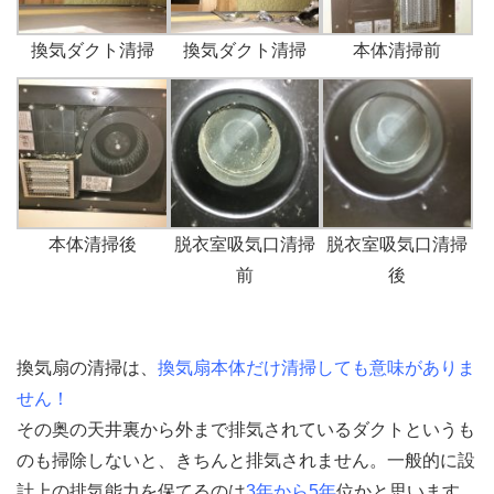
換気ダクト清掃
換気ダクト清掃
本体清掃前
本体清掃後
脱衣室吸気口清掃
脱衣室吸気口清掃
前
後
換気扇の清掃は、
換気扇本体だけ清掃しても意味がありま
せん！
その奥の天井裏から外まで排気されているダクトというも
のも掃除しないと、きちんと排気されません。一般的に設
計上の排気能力を保てるのは
3年から5年
位かと思います。