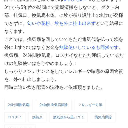
3年から5年位の期間にて定期清掃をしないと、ダクト内
部、排気口、換気扇本体、に埃が積り設計上の能力が発揮
できずに、
匂いや花粉、埃を外に排出出来ず
という結果に
なります。
これでは、換気扇を回していてもただ電気代を払って埃を
外に出すのではなくお金を
無駄使いしているも同然です。
換気扇、24時間換気扇、ロスナイなどただ運転しているだ
けの無駄使いはもうやめましょう！
しっかりメンテナンスをしてアレルギーや喘息の原因物質
を、外へ排出しましょう。
同時に追い炊き配管の洗浄もご依頼頂きました。
24時間換気扇
24時間換気扇掃除
アレルギー対策
ロスナイ
換気扇
換気扇から黒いゴミ
換気扇掃除