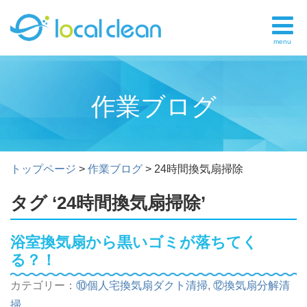
menu
作業ブログ
トップページ
>
作業ブログ
>
24時間換気扇掃除
タグ ‘24時間換気扇掃除’
浴室換気扇から黒いゴミが落ちてく
る？！
カテゴリー：
⑩個人宅換気扇ダクト清掃
,
⑫換気扇分解清
掃