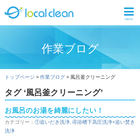
menu
作業ブログ
トップページ
>
作業ブログ
>
風呂釜クリーニング
タグ ‘風呂釜クリーニング’
お風呂のお湯を綺麗にしたい！
カテゴリー：
①追いだき洗浄
,
④浴槽下高圧洗浄+追い焚き
洗浄