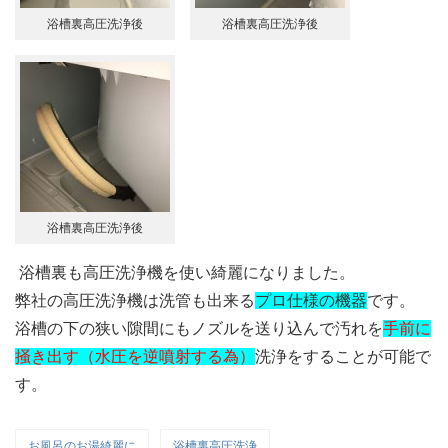
浴槽裏高圧洗浄後
浴槽裏高圧洗浄後
浴槽裏高圧洗浄後
浴槽裏も高圧洗浄機を使い綺麗になりました。
弊社の高圧洗浄機は洗管も出来る
プロ仕様の機器
です。
浴槽の下の狭い隙間にもノズルを送り込んで汚れを
手前に
掻き出す（水圧を逆噴射する為）
洗浄をすることが可能で
す。
お風呂のお湯綺麗に
浴槽裏高圧洗浄